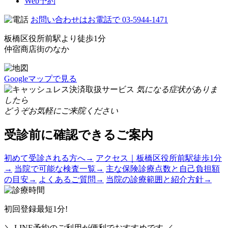
Web予約
お問い合わせはお電話で
03-5944-1471
板橋区役所前駅より徒歩1分
仲宿商店街のなか
Googleマップで見る
気になる症状がありま
したら
どうぞお気軽にご来院ください
受診前に確認できるご案内
初めて受診される方へ
→
アクセス｜板橋区役所前駅徒歩1分
→
当院で可能な検査一覧
→
主な保険診療点数と自己負担額
の目安
→
よくあるご質問
→
当院の診療範囲と紹介方針
→
初回登録最短1分!
＼ LINE予約のご利用が便利でおすすめです ／