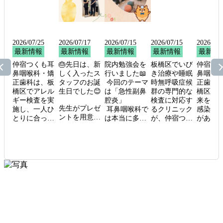
2026/07/25
2026/07/17
2026/07/15
2026/07/15
2026/06/
最新情報
最新情報
最新情報
最新情報
最新情
仲宿つくも耳
🎂先日は、新
院内勉強会を
板橋区でいび
仲宿つ
鼻咽喉科・矯
しく入ったス
行いました📖

き治療や睡眠
鼻咽喉
正歯科は、板
タッフのお誕
 今回のテーマ
時無呼吸症候
正歯科
橋区でアレル
生日でした😊

は「急性副鼻
群の専門的な
橋区で
ギー検査を実
腔炎」

検査に対応す
来を開
先生がプレゼ
施し、一人ひ
 耳鼻咽喉科で
るクリニック
感染症
ントを用意し
とりに合った
は本当に多く
が、仲宿つく
がある
てくださり、
治療や生活指
みられる病気
も耳鼻咽喉
も安心
みんなでお祝
導を行ってい
の一つで、風
科・矯正歯科
診でき
いしました🎁

ます。

邪をひいたあ
です。

を整備
原因物質を特
となどに起こ
当院では睡眠
ます。

まだ入職して
定する血液検
りやすい疾患
中の呼吸状態
入り口
間もないです
査のほか、お
です。症状の
を評価するた
接入れ
が、毎日頑張
子様でも安心
特徴や診察・
め、ご自宅で
の隔離室
ってくれてい
して受けられ
治療のポイン
簡単にできる
完備し
る姿を見てい
る、指先から
トを改めて確
簡易検査をご
り、発
るので、一緒
の少量の採血
認しながら、
案内し、症状
い方と
にお祝いでき
で済む検査も
スタッフみん
の重さに応じ
分ける