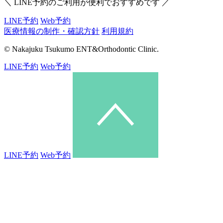
＼ LINE予約のご利用が便利でおすすめです ／
LINE予約
Web予約
医療情報の制作・確認方針
利用規約
© Nakajuku Tsukumo ENT&Orthodontic Clinic.
L
I
N
E
予
約
W
e
b
予
約
LINE予約
Web予約