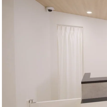
板橋 #板橋 #大
＝＝＝＝＝＝
山 #十条 #仲宿 
＝＝＝

#耳鼻科 #矯正
#仲宿つくも耳
歯科#アレルギ
鼻咽喉科矯正
ー検査 #いび
歯科 #板橋区
き外来 #発熱
役所前 #板橋
外来
本町 #下板橋 #
板橋 #大山 #十
条 #仲宿 #耳鼻
科 #矯正歯科#
アレルギー検
査 #いびき外
来 #発熱外来