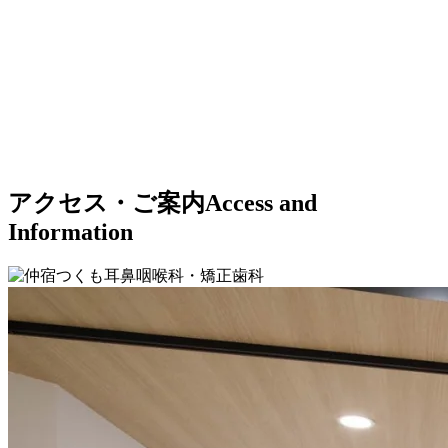
ら、お気軽に
ます。
少ない診療 
☑️時間予約制
ご相談くださ
☑️LINE、WEB
で待ち時間の
い。
で24時間予約
少ない診療

可能 ☑️CT検査
☑️LINE、WEB
設備あり ☑️い
で24時間予約
可能

びき、睡眠時
☑️CT検査設備
無呼吸症候群
の専門治療 ☑️
あり

☑️いびき、睡
補聴器の専門
アクセス・ご案内
Access and
的な調整 ☑️隔
眠時無呼吸症
候群の専門治
離室2室完備で
Information
療

発熱にも対応 
☑️補聴器の専
☑️キッズスペ
門的な調整

ース、おむつ
☑️隔離室2室完
替え完備 ＝＝
＝＝＝＝＝＝
備で発熱にも
＝＝＝＝＝＝
対応

＝＝＝＝＝＝
☑️キッズスペ
＝ #仲宿つく
ース、おむつ
も耳鼻咽喉科
替え完備

矯正歯科 #板
橋区役所前 #
＝＝＝＝＝＝
板橋本町 #下
＝＝＝＝＝＝