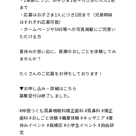
・1家族につき、お子さま1名＋付き添い大人1名
まで
・応募はお子さま1人につき1回まで（兄弟姉妹
はそれぞれ応募可能）
・ホームページやSNS等への写真掲載にご同意い
ただける方
夏休みの思い出に、医療のおしごとを体験してみ
ませんか？
たくさんのご応募をお待ちしております！
▼お申し込み・詳細はこちら
募集受付は終了しました。
#仲宿つくも耳鼻咽喉科矯正歯科 #耳鼻科 #矯正
歯科 #おしごと体験 #職業体験 #キッザニア #夏
休みイベント #板橋区 #小学生イベント #自由研
究